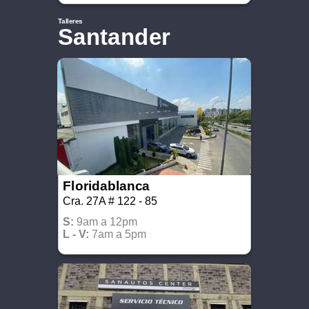
Talleres
Santander
Floridablanca
Cra. 27A # 122 - 85
S:
9am a 12pm
L - V:
7am a 5pm