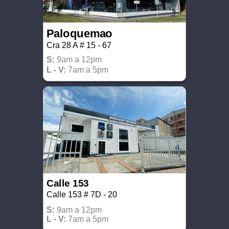
Paloquemao
Cra 28 A # 15 - 67
S:
9am a 12pm
L - V:
7am a 5pm
Calle 153
Calle 153 # 7D - 20
S:
9am a 12pm
L - V:
7am a 5pm