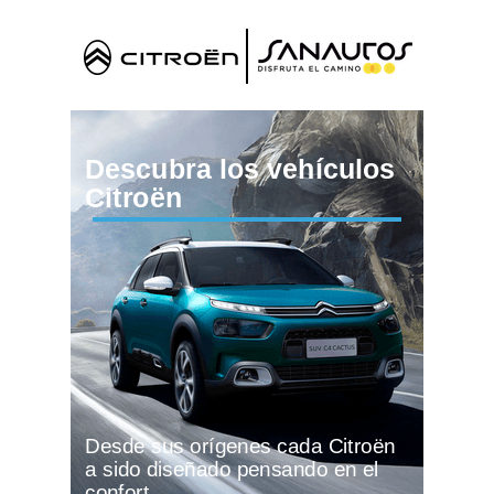
Descubra los vehículos
Citroën
Desde sus orígenes cada Citroën
a sido diseñado pensando en el
confort